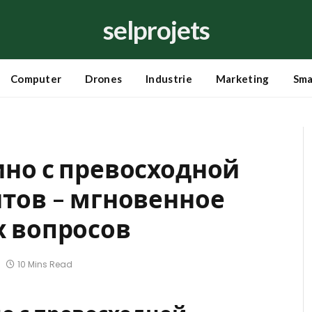
selprojets
Computer
Drones
Industrie
Marketing
Sma
но с превосходной
тов – мгновенное
 вопросов
10 Mins Read