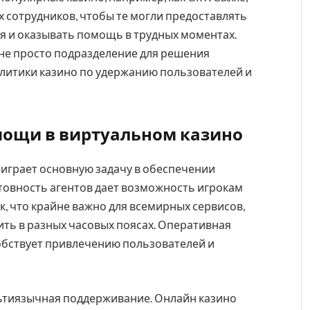
 сотрудников, чтобы те могли предоставлять
я и оказывать помощь в трудных моментах.
не просто подразделение для решения
литики казино по удержанию пользователей и
мощи в виртуальном казино
играет основную задачу в обеспечении
отовность агентов дает возможность игрокам
к, что крайне важно для всемирных сервисов,
 жить в разных часовых поясах. Оперативная
обствует привлечению пользователей и
ьтиязычная поддерживание. Онлайн казино