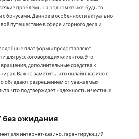
всякие проблемы на родном языке, будь то
 с бонусами. Данное в особенности актуально
воё путешествие в сфере игорного дела и
о подобные платформы предоставляют
ти для русскоговорящих клиентов. Это
 вращения, дополнительные средства к
нирах. Важно заметить, что онлайн-казино с
то обладают разрешением от уважаемых
льта, что подтверждает надежность и честные
7 без ожидания
мент для интернет-казино, гарантирующий