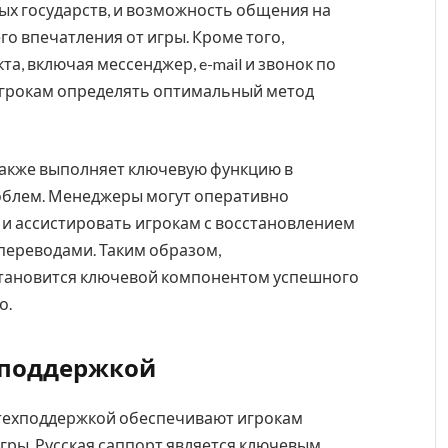
ых государств, и возможность общения на
го впечатления от игры. Кроме того,
а, включая мессенджер, e-mail и звонок по
игрокам определять оптимальный метод
также выполняет ключевую функцию в
блем. Менеджеры могут оперативно
и ассистировать игрокам с восстановлением
переводами. Таким образом,
тановится ключевой компонентом успешного
о.
 поддержкой
 техподдержкой обеспечивают игрокам
гры. Русская саппорт является ключевым