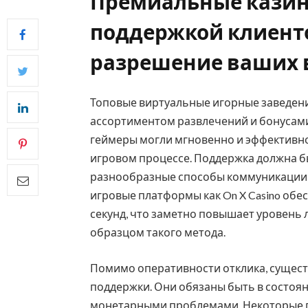
Премиальные казин
поддержкой клиент
разрешение ваших 
Топовые виртуальные игорные заведени
ассортиментом развлечений и бонусами
геймеры могли мгновенно и эффективн
игровом процессе. Поддержка должна б
разнообразные способы коммуникации: 
игровые платформы как On X Casino обе
секунд, что заметно повышает уровень 
образцом такого метода.
Помимо оперативности отклика, сущес
поддержки. Они обязаны быть в состо
монетарными проблемами. Некоторые поп