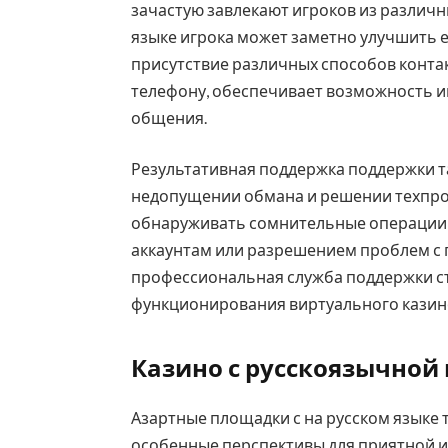
зачастую завлекают игроков из различн
языке игрока может заметно улучшить е
присутствие различных способов контакт
телефону, обеспечивает возможность 
общения.
Результативная поддержка поддержки 
недопущении обмана и решении техпро
обнаруживать сомнительные операции 
аккаунтам или разрешением проблем с 
профессиональная служба поддержки с
функционирования виртуального казин
Казино с русскоязычной
Азартные площадки с на русском языке
особенные перспективы для приятной и