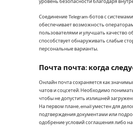
уровень безопасности благодаря внут
Соединение Telegram-ботов с системам
обеспечивает возможность операторам 
пользователями и улучшать качество о
способствует обнаруживать слабые сто
персональные варианты.
Почта почта: когда следу
Онлайн почта сохраняется как значимым
чатов и соцсетей. Необходимо понимать
чтобы не допустить излишней загружен
На первом плане, email уместен для де
подтверждения документами или подро
одобрение условий соглашения либо н